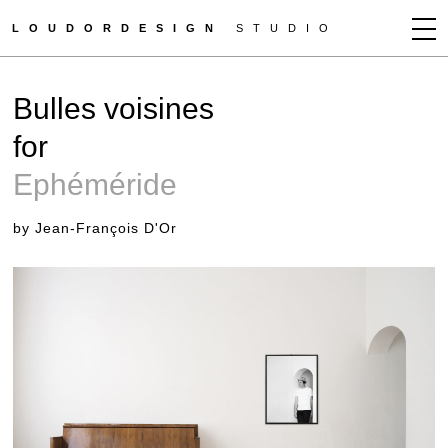
LOUDORDESIGN
STUDIO
JEAN-FRANÇOIS D'OR
Bulles voisines
NEWS
for
WORKS
Ephéméride
CLIENTS
PRESS
by Jean-François D'Or
CONTACT
HOW TO BUY
GET MORE INFO