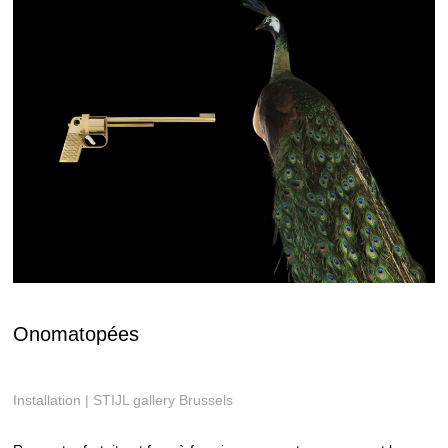
Onomatopées
Installation | STIJL gallery Brussels