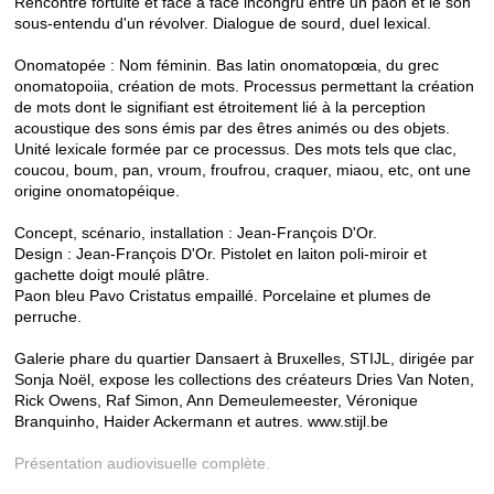
Rencontre fortuite et face à face incongru entre un paon et le son
sous-entendu d'un révolver. Dialogue de sourd, duel lexical.
Onomatopée : Nom féminin. Bas latin onomatopœia, du grec
onomatopoiia, création de mots. Processus permettant la création
de mots dont le signifiant est étroitement lié à la perception
acoustique des sons émis par des êtres animés ou des objets.
Unité lexicale formée par ce processus. Des mots tels que clac,
coucou, boum, pan, vroum, froufrou, craquer, miaou, etc, ont une
origine onomatopéique.
Concept, scénario, installation : Jean-François D'Or.
Design : Jean-François D'Or. Pistolet en laiton poli-miroir et
gachette doigt moulé plâtre.
Paon bleu Pavo Cristatus empaillé. Porcelaine et plumes de
perruche.
Galerie phare du quartier Dansaert à Bruxelles, STIJL, dirigée par
Sonja Noël, expose les collections des créateurs Dries Van Noten,
Rick Owens, Raf Simon, Ann Demeulemeester, Véronique
Branquinho, Haider Ackermann et autres. www.stijl.be
Présentation audiovisuelle complète.