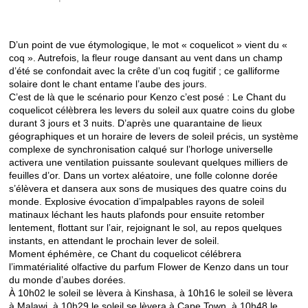
D’un point de vue étymologique, le mot « coquelicot » vient du «
coq ». Autrefois, la fleur rouge dansant au vent dans un champ
d’été se confondait avec la crête d’un coq fugitif ; ce galliforme
solaire dont le chant entame l’aube des jours.
C’est de là que le scénario pour Kenzo c’est posé : Le Chant du
coquelicot célèbrera les levers du soleil aux quatre coins du globe
durant 3 jours et 3 nuits. D’après une quarantaine de lieux
géographiques et un horaire de levers de soleil précis, un système
complexe de synchronisation calqué sur l’horloge universelle
activera une ventilation puissante soulevant quelques milliers de
feuilles d’or. Dans un vortex aléatoire, une folle colonne dorée
s’élèvera et dansera aux sons de musiques des quatre coins du
monde. Explosive évocation d’impalpables rayons de soleil
matinaux léchant les hauts plafonds pour ensuite retomber
lentement, flottant sur l’air, rejoignant le sol, au repos quelques
instants, en attendant le prochain lever de soleil.
Moment éphémère, ce Chant du coquelicot célébrera
l’immatérialité olfactive du parfum Flower de Kenzo dans un tour
du monde d’aubes dorées.
À 10h02 le soleil se lèvera à Kinshasa, à 10h16 le soleil se lèvera
à Malawi, à 10h29 le soleil se lèvera à Cape Town, à 10h48 le