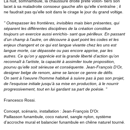
La nuit, somnambule, la chaussure droite prête volon- tiers son
lacet à sa maladroite consoeur gauche afin qu'elle s'entraîne ; il
ne faudrait pas qu'elle soit dans le cirage le jour du grand voltige.
" Outrepasser les frontières, invisibles mais bien présentes, qui
séparent les différentes disciplines de la création constitue
toujours un exercice aussi enrichis- sant que périlleux. En passant
d’un champ à l’autre, on découvre à quel point les codes et les
enjeux changent et ce qui est langue vivante chez les uns est
langue morte, car dépassée ou pas encore apprise, par les
autres. Ce qu’on y apprécie est la grande liberté d’action qu’on
reconnaît à l’artiste, la capacité à assimiler toute proposition,
pourvu qu’elle soit sérieuse et conséquente. Jean-François D’Or,
designer belge de renom, aime se lancer ce genre de défis.
On sent à l’oeuvre l’homme habitué à suivre pas à pas son projet,
de l’esquisse initiale jusqu’à sa mise en production, à le nourrir
progressivement, tout en lui gardant sa part de poésie.
"
Francesco Rossi.
Concept, scénario, installation : Jean-François D’Or.
Paillasson funambule, coco naturel, sangle nylon, système
d’accroche mural et balancier funambule en chêne naturel tourné.