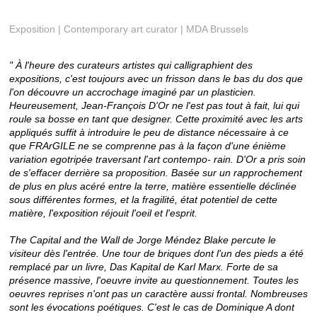
Exposition | Contemporary art curator | MDA Brussels
" À l'heure des curateurs artistes qui calligraphient des
expositions, c'est toujours avec un frisson dans le bas du dos que
l'on découvre un accrochage imaginé par un plasticien.
Heureusement, Jean-François D'Or ne l'est pas tout à fait, lui qui
roule sa bosse en tant que designer. Cette proximité avec les arts
appliqués suffit à introduire le peu de distance nécessaire à ce
que FRArGILE ne se comprenne pas à la façon d'une énième
variation egotripée traversant l'art contempo- rain. D'Or a pris soin
de s'effacer derrière sa proposition. Basée sur un rapprochement
de plus en plus acéré entre la terre, matière essentielle déclinée
sous différentes formes, et la fragilité, état potentiel de cette
matière, l'exposition réjouit l'oeil et l'esprit.
The Capital and the Wall de Jorge Méndez Blake percute le
visiteur dès l'entrée. Une tour de briques dont l'un des pieds a été
remplacé par un livre, Das Kapital de Karl Marx. Forte de sa
présence massive, l'oeuvre invite au questionnement. Toutes les
oeuvres reprises n'ont pas un caractère aussi frontal. Nombreuses
sont les évocations poétiques. C'est le cas de Dominique A dont