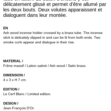
délicatement glissé et permet d'être allumé par
les deux bouts. Deux volutes apparaissent et
dialoguent dans leur montée.
EN
Ash wood incense holder crossed by a brass tube.
The incense
stick is delicately slipped in and can be lit from both ends.
Two
smoke curls appear and dialogue in their rise.
MATERIAL /
Frêne massif / Laiton satiné / Ash wood / Satin brass.
DIMENSION /
4 x 3 x H 7 cm.
EDITION /
Le Cerf Blanc / Limited edition.
DESIGN /
Jean-François D'Or.