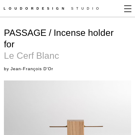
LOUDORDESIGN
STUDIO
JEAN-FRANÇOIS D'OR
PASSAGE / Incense holder
NEWS
for
WORKS
Le Cerf Blanc
CLIENTS
PRESS
by Jean-François D'Or
CONTACT
HOW TO BUY
GET MORE INFO