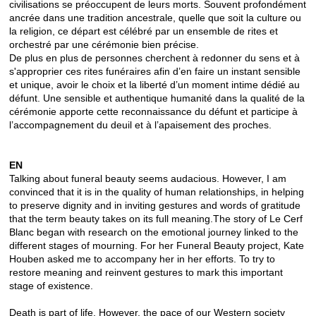
civilisations se préoccupent de leurs morts. Souvent profondément
ancrée dans une tradition ancestrale, quelle que soit la culture ou
la religion, ce départ est célébré par un ensemble de rites et
orchestré par une cérémonie bien précise.
De plus en plus de personnes cherchent à redonner du sens et à
s'approprier ces rites funéraires afin d’en faire un instant sensible
et unique, avoir le choix et la liberté d’un moment intime dédié au
défunt. Une sensible et authentique humanité dans la qualité de la
cérémonie apporte cette reconnaissance du défunt et participe à
l’accompagnement du deuil et à l’apaisement des proches.
EN
Talking about funeral beauty seems audacious.
However, I am
convinced that it is in the quality of human relationships, in helping
to preserve dignity and in inviting gestures and words of gratitude
that the term beauty takes on its full meaning.
The story of Le Cerf
Blanc began with research on the emotional journey linked to the
different stages of mourning.
For her Funeral Beauty project, Kate
Houben asked me to accompany her in her efforts. To try to
restore meaning and reinvent gestures to mark this important
stage of existence.
Death is part of life.
However, the pace of our Western society