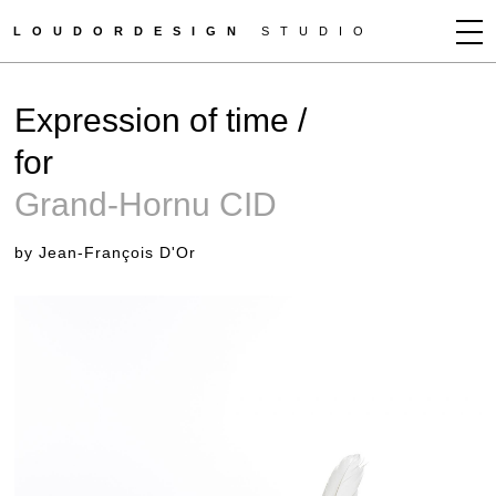
LOUDORDESIGN
STUDIO
JEAN-FRANÇOIS D'OR
Expression of time /
NEWS
for
WORKS
Grand-Hornu CID
CLIENTS
PRESS
by Jean-François D'Or
CONTACT
HOW TO BUY
GET MORE INFO