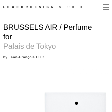
LOUDORDESIGN
STUDIO
JEAN-FRANÇOIS D'OR
BRUSSELS AIR / Perfume
NEWS
for
WORKS
Palais de Tokyo
CLIENTS
PRESS
by Jean-François D'Or
CONTACT
HOW TO BUY
GET MORE INFO