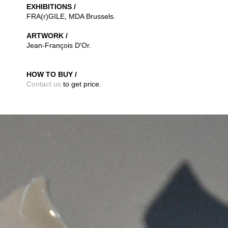
EXHIBITIONS /
FRA(r)GILE, MDA Brussels.
ARTWORK /
Jean-François D'Or.
HOW TO BUY /
Contact us
to get price.