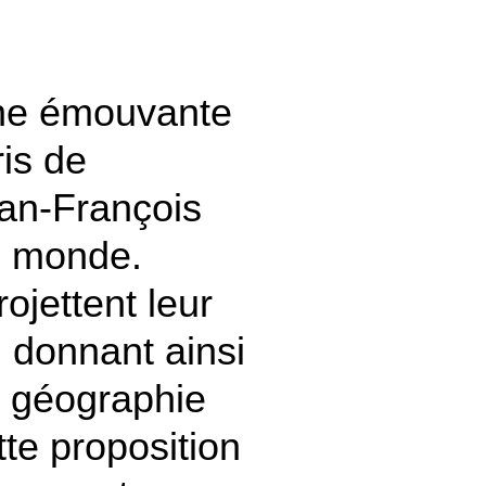
une émouvante
ris de
ean-François
u monde.
rojettent leur
 donnant ainsi
e géographie
tte proposition