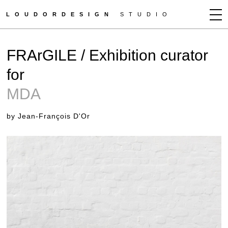
LOUDORDESIGN
STUDIO
JEAN-FRANÇOIS D'OR
FRArGILE / Exhibition curator
NEWS
for
WORKS
MDA
CLIENTS
PRESS
by Jean-François D'Or
CONTACT
HOW TO BUY
GET MORE INFO