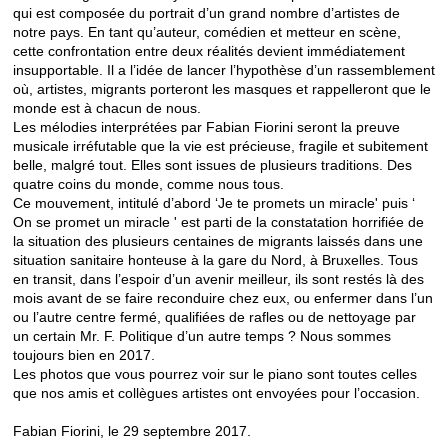
qui est composée du portrait d’un grand nombre d’artistes de
notre pays. En tant qu’auteur, comédien et metteur en scène,
cette confrontation entre deux réalités devient immédiatement
insupportable. Il a l’idée de lancer l’hypothèse d’un rassemblement
où, artistes, migrants porteront les masques et rappelleront que le
monde est à chacun de nous.
Les mélodies interprétées par Fabian Fiorini seront la preuve
musicale irréfutable que la vie est précieuse, fragile et subitement
belle, malgré tout. Elles sont issues de plusieurs traditions. Des
quatre coins du monde, comme nous tous.
Ce mouvement, intitulé d’abord ‘Je te promets un miracle' puis ‘
On se promet un miracle ' est parti de la constatation horrifiée de
la situation des plusieurs centaines de migrants laissés dans une
situation sanitaire honteuse à la gare du Nord, à Bruxelles. Tous
en transit, dans l’espoir d’un avenir meilleur, ils sont restés là des
mois avant de se faire reconduire chez eux, ou enfermer dans l’un
ou l’autre centre fermé, qualifiées de rafles ou de nettoyage par
un certain Mr. F. Politique d’un autre temps ? Nous sommes
toujours bien en 2017.
Les photos que vous pourrez voir sur le piano sont toutes celles
que nos amis et collègues artistes ont envoyées pour l’occasion.
Fabian Fiorini, le 29 septembre 2017.