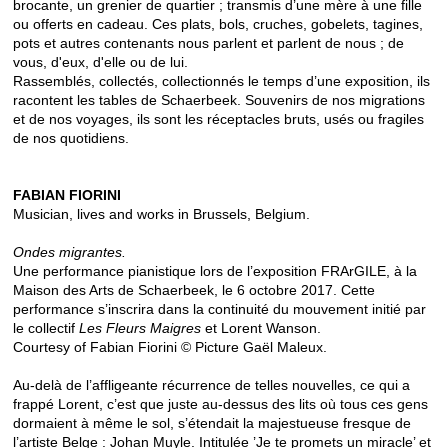
brocante, un grenier de quartier ; transmis d’une mère à une fille
ou offerts en cadeau. Ces plats, bols, cruches, gobelets, tagines,
pots et autres contenants nous parlent et parlent de nous ; de
vous, d'eux, d'elle ou de lui.
Rassemblés, collectés, collectionnés le temps d’une exposition, ils
racontent les tables de Schaerbeek. Souvenirs de nos migrations
et de nos voyages, ils sont les réceptacles bruts, usés ou fragiles
de nos quotidiens.
FABIAN FIORINI
Musician, lives and works in Brussels, Belgium.
Ondes migrantes.
Une performance pianistique lors de l’exposition FRArGILE, à la
Maison des Arts de Schaerbeek, le 6 octobre 2017. Cette
performance s’inscrira dans la continuité du mouvement initié par
le collectif
Les Fleurs Maigres
et Lorent Wanson.
Courtesy of Fabian Fiorini © Picture Gaël Maleux.
Au-delà de l’affligeante récurrence de telles nouvelles, ce qui a
frappé Lorent, c’est que juste au-dessus des lits où tous ces gens
dormaient à même le sol, s’étendait la majestueuse fresque de
l’artiste Belge : Johan Muyle. Intitulée ’Je te promets un miracle’ et