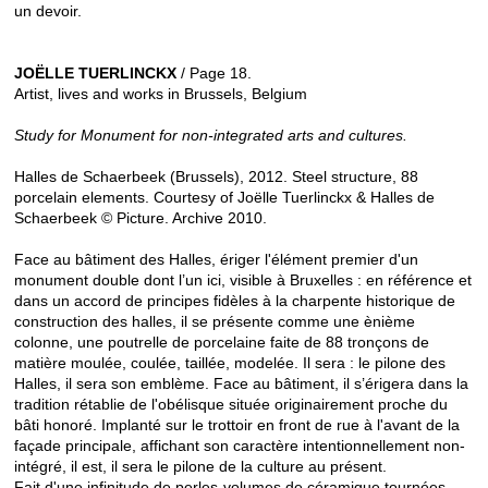
un devoir.
JOËLLE TUERLINCKX
/ Page 18.
Artist, lives and works in Brussels, Belgium
Study for Monument for non-integrated arts and cultures.
Halles de Schaerbeek (Brussels), 2012. Steel structure, 88
porcelain elements. Courtesy of Joëlle Tuerlinckx & Halles de
Schaerbeek © Picture. Archive 2010.
Face au bâtiment des Halles, ériger l'élément premier d'un
monument double dont l’un ici, visible à Bruxelles : en référence et
dans un accord de principes fidèles à la charpente historique de
construction des halles, il se présente comme une ènième
colonne, une poutrelle de porcelaine faite de 88 tronçons de
matière moulée, coulée, taillée, modelée. Il sera : le pilone des
Halles, il sera son emblème. Face au bâtiment, il s’érigera dans la
tradition rétablie de l'obélisque située originairement proche du
bâti honoré. Implanté sur le trottoir en front de rue à l'avant de la
façade principale, affichant son caractère intentionnellement non-
intégré, il est, il sera le pilone de la culture au présent.
Fait d'une infinitude de perles-volumes de céramique tournées,