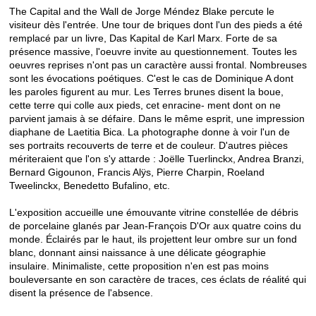
The Capital and the Wall de Jorge Méndez Blake percute le
visiteur dès l'entrée. Une tour de briques dont l'un des pieds a été
remplacé par un livre, Das Kapital de Karl Marx. Forte de sa
présence massive, l'oeuvre invite au questionnement. Toutes les
oeuvres reprises n'ont pas un caractère aussi frontal. Nombreuses
sont les évocations poétiques. C'est le cas de Dominique A dont
les paroles figurent au mur. Les Terres brunes disent la boue,
cette terre qui colle aux pieds, cet enracine- ment dont on ne
parvient jamais à se défaire. Dans le même esprit, une impression
diaphane de Laetitia Bica. La photographe donne à voir l'un de
ses portraits recouverts de terre et de couleur. D'autres pièces
mériteraient que l'on s'y attarde : Joëlle Tuerlinckx, Andrea Branzi,
Bernard Gigounon, Francis Alÿs, Pierre Charpin, Roeland
Tweelinckx, Benedetto Bufalino, etc.
L'exposition accueille une émouvante vitrine constellée de débris
de porcelaine glanés par Jean-François D'Or aux quatre coins du
monde. Éclairés par le haut, ils projettent leur ombre sur un fond
blanc, donnant ainsi naissance à une délicate géographie
insulaire. Minimaliste, cette proposition n'en est pas moins
bouleversante en son caractère de traces, ces éclats de réalité qui
disent la présence de l'absence.