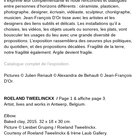
il exprime leur complémentarité et noue rencontres et dialogues
entre personnes d’horizons différents : céramiste, plasticien,
photographe, designer, écrivain, vidéaste, sculpteur, chorégraphe,
musicien. Jean-François D’Or tisse avec les artistes et les
designers des liens subtils et délicats. Les installations qu’il a
choisies, les vidéos, les objets usuels ou sonores, les plats, vont
bousculer les usages du lieu avec une grande diversité de
propositions. L’exposition rassemblera des oeuvres plus politiques,
du quotidien, et des propositions décalées. Fragilité de la terre,
notre fragilité également. Argile devient fragile.
Catalogue complet de l'exposition.
Pictures © Julien Renault © Alexandra de Behault © Jean-François
D'Or.
ROELAND TWEELINCKX
/
Page 1 & affiche page 3.
Artist, lives and works in Antwerp, Belgium.
Elbow.
Baked clay, 2015. 32 x 18 x 30 cm.
Picture © Liesbet Gruping / Roeland Tweelinckx.
Courtesy of Roeland Tweelinckx & Irène Laub Gallery.