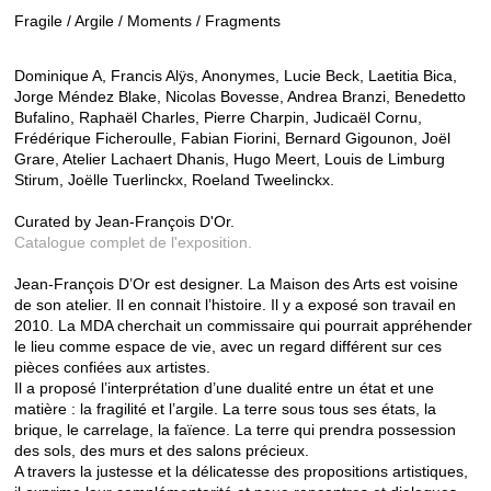
Fragile / Argile / Moments / Fragments
Dominique A, Francis Alÿs, Anonymes, Lucie Beck, Laetitia Bica,
Jorge Méndez Blake, Nicolas Bovesse, Andrea Branzi, Benedetto
Bufalino, Raphaël Charles, Pierre Charpin, Judicaël Cornu,
Frédérique Ficheroulle, Fabian Fiorini, Bernard Gigounon, Joël
Grare, Atelier Lachaert Dhanis, Hugo Meert, Louis de Limburg
Stirum, Joëlle Tuerlinckx, Roeland Tweelinckx.
Curated by Jean-François D'Or.
Catalogue complet de l'exposition.
Jean-François D’Or est designer. La Maison des Arts est voisine
de son atelier. Il en connait l’histoire. Il y a exposé son travail en
2010. La MDA cherchait un commissaire qui pourrait appréhender
le lieu comme espace de vie, avec un regard différent sur ces
pièces confiées aux artistes.
Il a proposé l’interprétation d’une dualité entre un état et une
matière : la fragilité et l’argile. La terre sous tous ses états, la
brique, le carrelage, la faïence. La terre qui prendra possession
des sols, des murs et des salons précieux.
A travers la justesse et la délicatesse des propositions artistiques,