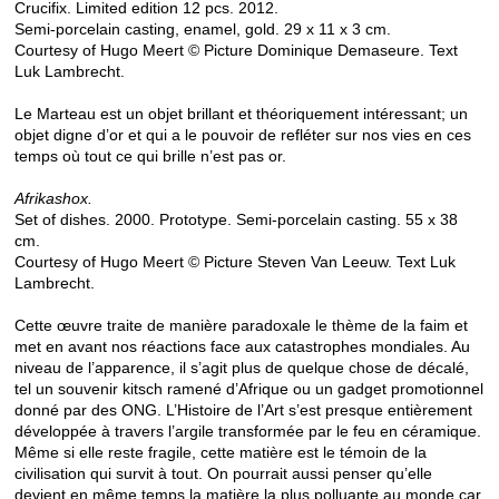
Crucifix. Limited edition 12 pcs. 2012.
Semi-porcelain casting, enamel, gold. 29 x 11 x 3 cm.
Courtesy of Hugo Meert © Picture Dominique Demaseure. Text
Luk Lambrecht.
Le Marteau est un objet brillant et théoriquement intéressant; un
objet digne d’or et qui a le pouvoir de refléter sur nos vies en ces
temps où tout ce qui brille n’est pas or.
Afrikashox.
Set of dishes. 2000. Prototype. Semi-porcelain casting. 55 x 38
cm.
Courtesy of Hugo Meert © Picture Steven Van Leeuw. Text Luk
Lambrecht.
Cette œuvre traite de manière paradoxale le thème de la faim et
met en avant nos réactions face aux catastrophes mondiales. Au
niveau de l’apparence, il s’agit plus de quelque chose de décalé,
tel un souvenir kitsch ramené d’Afrique ou un gadget promotionnel
donné par des ONG. L’Histoire de l’Art s’est presque entièrement
développée à travers l’argile transformée par le feu en céramique.
Même si elle reste fragile, cette matière est le témoin de la
civilisation qui survit à tout. On pourrait aussi penser qu’elle
devient en même temps la matière la plus polluante au monde car