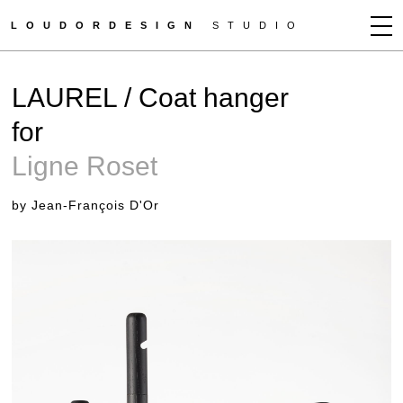
LOUDORDESIGN
STUDIO
JEAN-FRANÇOIS D'OR
LAUREL / Coat hanger
NEWS
for
WORKS
Ligne Roset
CLIENTS
PRESS
by Jean-François D'Or
CONTACT
HOW TO BUY
GET MORE INFO