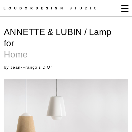
LOUDORDESIGN
STUDIO
JEAN-FRANÇOIS D'OR
ANNETTE & LUBIN / Lamp
NEWS
for
WORKS
Home
CLIENTS
PRESS
by Jean-François D'Or
CONTACT
HOW TO BUY
GET MORE INFO