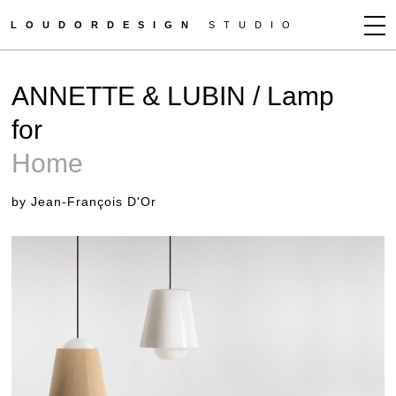
LOUDORDESIGN
STUDIO
JEAN-FRANÇOIS D'OR
ANNETTE & LUBIN / Lamp
NEWS
for
WORKS
Home
CLIENTS
PRESS
by Jean-François D'Or
CONTACT
HOW TO BUY
GET MORE INFO