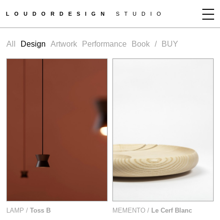
LOUDORDESIGN
STUDIO
JEAN-FRANÇOIS D'OR
All
Design
Artwork
Performance
Book
/
BUY
NEWS
WORKS
CLIENTS
PRESS
CONTACT
HOW TO BUY
GET MORE INFO
LAMP /
Toss B
MEMENTO /
Le Cerf Blanc