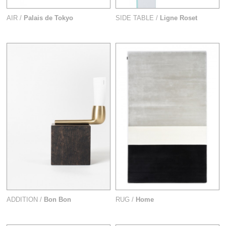
AIR /
Palais de Tokyo
SIDE TABLE /
Ligne Roset
ADDITION /
Bon Bon
RUG /
Home