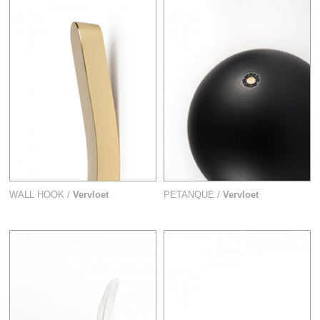
WALL HOOK /
Vervloet
PETANQUE /
Vervloet