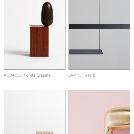
AUDACE /
Fonds Erasme
LAMP /
Toss B