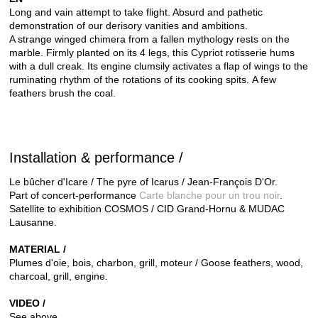
Long and vain attempt to take flight. Absurd and pathetic
demonstration of our derisory vanities and ambitions.
A strange winged chimera from a fallen mythology rests on the
marble.
Firmly planted on its 4 legs, this Cypriot rotisserie hums
with a dull creak.
Its engine clumsily activates a flap of wings to the
ruminating rhythm of the rotations of its cooking spits.
A few
feathers brush the coal.
Installation & performance /
Le bûcher d'Icare / The pyre of Icarus / Jean-François D'Or.
Part of concert-performance
Carte blanche pour un trou noir
.
Satellite to exhibition COSMOS / CID Grand-Hornu & MUDAC
Lausanne.
MATERIAL /
Plumes d'oie, bois, charbon, grill, moteur /
Goose feathers, wood,
charcoal, grill, engine.
VIDEO /
See above.