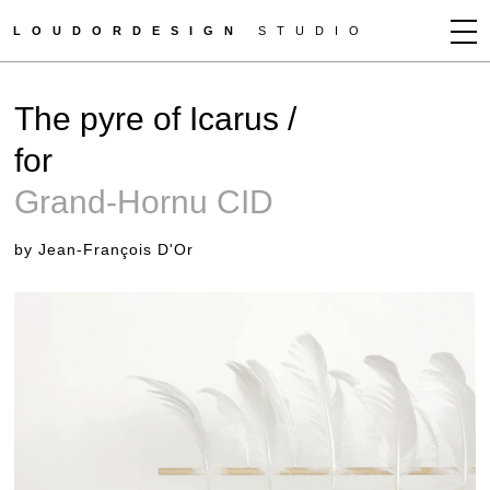
LOUDORDESIGN
STUDIO
JEAN-FRANÇOIS D'OR
The pyre of Icarus /
NEWS
for
WORKS
Grand-Hornu CID
CLIENTS
PRESS
by Jean-François D'Or
CONTACT
HOW TO BUY
GET MORE INFO